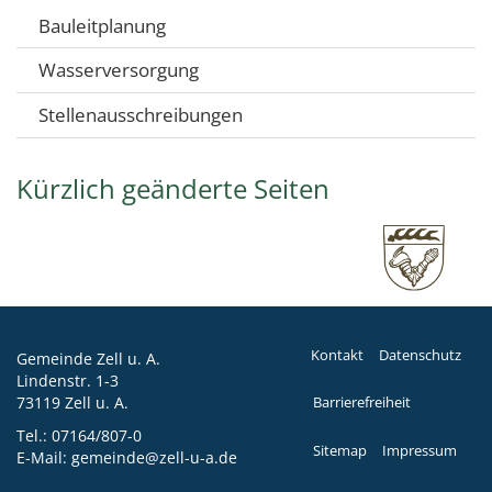
Bauleitplanung
Wasserversorgung
Stellenausschreibungen
Kürzlich geänderte Seiten
Kontakt
Datenschutz
Gemeinde Zell u. A.
Lindenstr. 1-3
73119 Zell u. A.
Barrierefreiheit
Tel.:
07164/807-0
Sitemap
Impressum
E-Mail:
gemeinde@zell-u-a.de