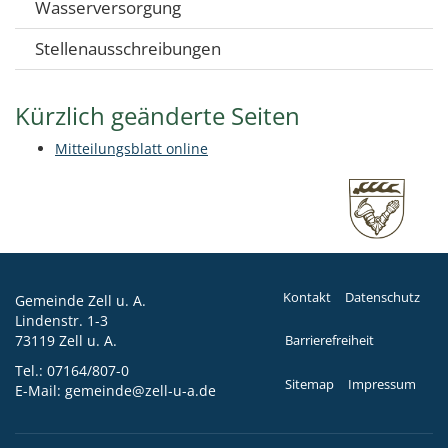
Wasserversorgung
Stellenausschreibungen
Kürzlich geänderte Seiten
Mitteilungsblatt online
Kontakt
Datenschutz
Gemeinde Zell u. A.
Lindenstr. 1-3
73119 Zell u. A.
Barrierefreiheit
Tel.:
07164/807-0
Sitemap
Impressum
E-Mail:
gemeinde@zell-u-a.de