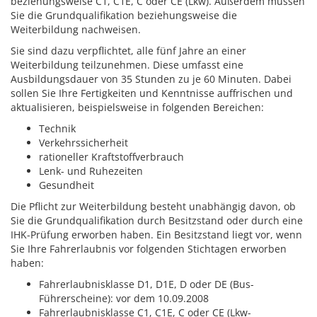
beziehungsweise C1, C1E, C oder CE (Lkw). Außerdem müssen
Sie die Grundqualifikation beziehungsweise die
Weiterbildung nachweisen.
Sie sind dazu verpflichtet, alle fünf Jahre an einer
Weiterbildung teilzunehmen. Diese umfasst eine
Ausbildungsdauer von 35 Stunden zu je 60 Minuten.
Dabei
sollen Sie Ihre Fertigkeiten und Kenntnisse auffrischen und
aktualisieren, beispielsweise in folge
n
den Bereichen:
Technik
Verkehrssicherheit
rationeller Kraftstoffverbrauch
Lenk- und Ruhezeiten
Gesundheit
Die Pflicht zur Weiterbildung besteht unabhängig davon, ob
Sie die Grundqualifikation durch Besitzstand oder durch eine
IHK-Prüfung erworben haben. Ein Besitzstand liegt vor, wenn
Sie Ihre Fahre
r
laubnis vor folgenden Stichtagen erworben
haben:
Fahrerlaubnisklasse D1, D1E, D oder DE (Bus-
Führerscheine): vor dem 10.09.2008
Fahrerlaubnisklasse C1, C1E, C oder CE (Lkw-