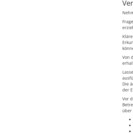
Ver
Nehme
Frag
erzi
Kläre
Erkun
könn
Von d
erhal
Lass
ausfü
Die ä
der E
Vor d
Betre
über 