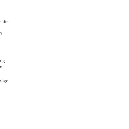
e die
in
ung
ie
träge