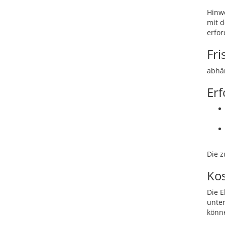
Hinwe
mit 
erfor
Fri
abhän
Erf
Die z
Ko
Die E
unter
könn