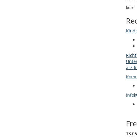
kein
Re
Kind
Richt
Unte
ärztl
Komm
Infek
Fr
13.05