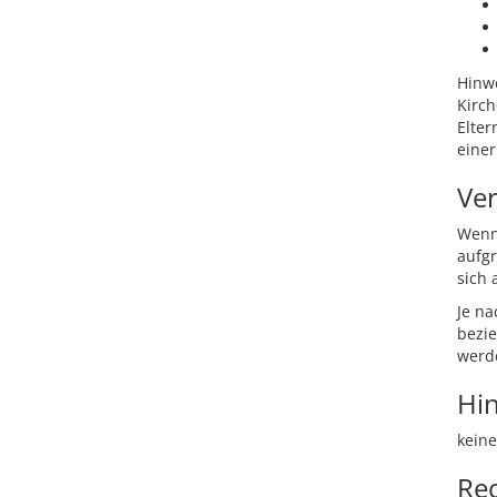
Hinw
Kirc
Elter
einer
Ver
Wenn 
aufgr
sich
Je na
bezi
werd
Hi
keine
Re