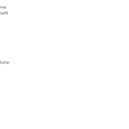
ahme
uell
liche