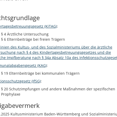
chtsgrundlage
ertagesbetreuungsgesetz (KiTAG)
:
§ 4 Ärztliche Untersuchung
§ 6 Elternbeiträge bei freien Trägern
linien des Kultus- und des Sozialministeriums über die ärztliche
rsuchung nach § 4 des Kindertagesbetreuungsgesetzes und die
iche Impfberatung nach § 34a Absatz 10a des Infektionsschutzgese
unalabgabengesetz (KAG)
:
§ 19 Elternbeiträge bei kommunalen Trägern
tionsschutzgesetz (IfSG)
:
§ 20 Schutzimpfungen und andere Maßnahmen der spezifischen
Prophylaxe
eigabevermerk
.2025
Kultusministerium Baden-Württemberg und Sozialminister