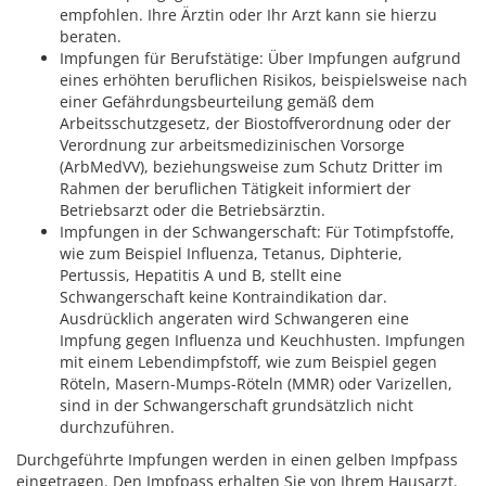
empfohlen. Ihre Ärztin oder Ihr Arzt kann sie hierzu
beraten.
Impfungen für Berufstätige:
Über Impfungen aufgrund
eines erhöhten beruflichen Risikos, beispielsweise nach
einer Gefährdungsbeurteilung gemäß dem
Arbeitsschutzgesetz, der Biostoffverordnung oder der
Verordnung zur arbeitsmedizinischen Vorsorge
(ArbMedVV), beziehungsweise zum Schutz Dritter im
Rahmen der beruflichen Tätigkeit informiert der
Betriebsarzt oder die Betriebsärztin.
Impfungen in der Schwangerschaft: Für Totimpfstoffe,
wie zum Beispiel Influenza, Tetanus, Diphterie,
Pertussis, Hepatitis A und B, stellt eine
Schwangerschaft keine Kontraindikation dar.
Ausdrücklich angeraten wird Schwangeren eine
Impfung gegen Influenza und Keuchhusten. Impfungen
mit einem Lebendimpfstoff, wie zum Beispiel gegen
Röteln, Masern-Mumps-Röteln (MMR) oder Varizellen,
sind in der Schwangerschaft grundsätzlich nicht
durchzuführen.
Durchgeführte Impfungen werden in einen gelben Impfpass
eingetragen. Den Impfpass erhalten Sie von Ihrem Hausarzt.