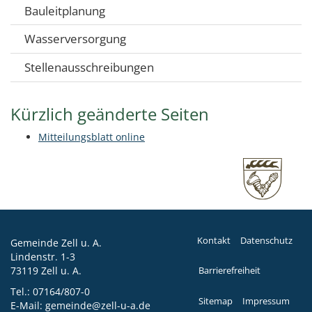
Bauleitplanung
Wasserversorgung
Stellenausschreibungen
Kürzlich geänderte Seiten
Mitteilungsblatt online
Kontakt
Datenschutz
Gemeinde Zell u. A.
Lindenstr. 1-3
73119 Zell u. A.
Barrierefreiheit
Tel.:
07164/807-0
Sitemap
Impressum
E-Mail:
gemeinde@zell-u-a.de