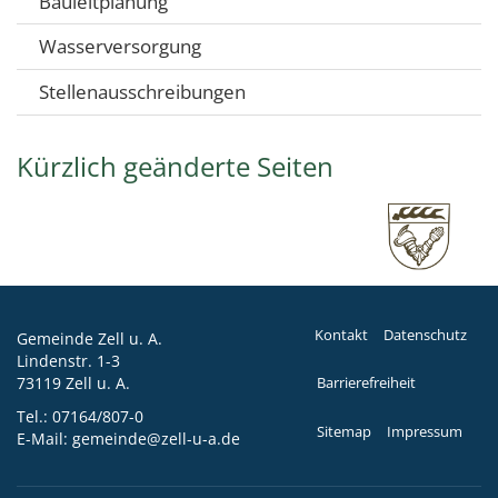
Bauleitplanung
Wasserversorgung
Stellenausschreibungen
Kürzlich geänderte Seiten
Kontakt
Datenschutz
Gemeinde Zell u. A.
Lindenstr. 1-3
73119 Zell u. A.
Barrierefreiheit
Tel.:
07164/807-0
Sitemap
Impressum
E-Mail:
gemeinde@zell-u-a.de