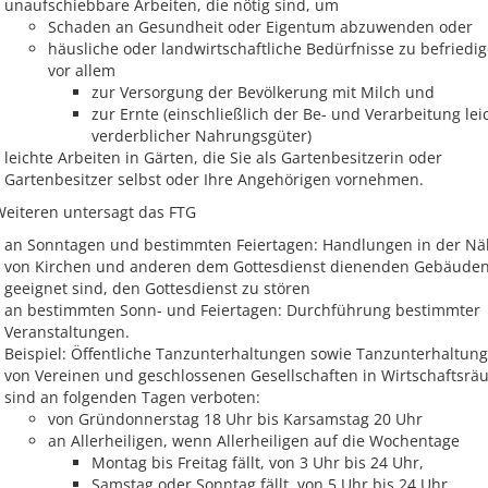
unaufschiebbare Arbeiten, die nötig sind, um
Schaden an Gesundheit oder Eigentum abzuwenden oder
häusliche oder landwirtschaftliche Bedürfnisse zu befriedig
vor allem
zur Versorgung der Bevölkerung mit Milch und
zur Ernte (einschließlich der Be- und Verarbeitung lei
verderblicher Nahrungsgüter)
leichte Arbeiten in Gärten, die Sie als Gartenbesitzerin oder
Gartenbesitzer selbst oder Ihre Angehörigen vornehmen.
eiteren untersagt das FTG
an Sonntagen und bestimmten Feiertagen: Handlungen in der N
von Kirchen und anderen dem Gottesdienst dienenden Gebäuden
geeignet sind, den Gottesdienst zu stören
an bestimmten Sonn- und Feiertagen: Durchführung bestimmter
Veranstaltungen.
Beispiel: Öffentliche Tanzunterhaltungen sowie Tanzunterhaltun
von Vereinen und geschlossenen Gesellschaften in Wirtschaftsr
sind an folgenden Tagen verboten:
von Gründonnerstag 18 Uhr bis Karsamstag 20 Uhr
an Allerheiligen, wenn Allerheiligen auf die Wochentage
Montag bis Freitag fällt, von 3 Uhr bis 24 Uhr,
Samstag oder Sonntag fällt, von 5 Uhr bis 24 Uhr,