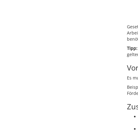
Gese
Arbe
benö
Tipp:
gelte
Vo
Es mu
Beisp
Förde
Zus