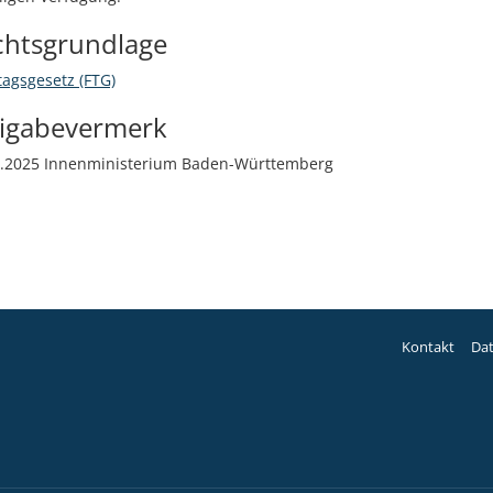
chtsgrundlage
tagsgesetz (FTG)
eigabevermerk
3.2025 Innenministerium Baden-Württemberg
Kontakt
Da