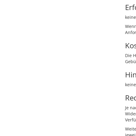
Erf
keine
Wenn 
Anfo
Ko
Die 
Gebü
Hi
keine
Re
Je na
Wider
Verf
Weite
jewei