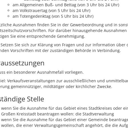
am Allgemeinen Buß- und Bettag (von 3 Uhr bis 24 Uhr)
am Volkstrauertag (von 5 Uhr bis 24 Uhr)
am Totengedenktag (von 5 Uhr bis 24 Uhr)
tzliche Ausnahmen finden Sie in der Gewerbeordnung und in sons
itszeitschutzvorschriften. Für darüber hinausgehende Ausnahmen
tigen Sie eine entsprechende Genehmigung.
Setzen Sie sich zur Klärung von Fragen und zur Information über 
nden Vorschriften mit der zuständigen Behörde in Verbindung.
raussetzungen
ss ein besonderer Ausnahmefall vorliegen.
iel: Verkaufsveranstaltungen zur ausschließlichen und unmittelba
rung gemeinnütziger, mildtätiger oder kirchlicher Zwecke.
tändige Stelle
wenn Sie die Ausnahme für das Gebiet eines Stadtkreises oder ei
Großen Kreisstadt beantragen wollen: die Stadtverwaltung
wenn Sie die Ausnahme für das Gebiet einer Gemeinde beantrag
wollen, die einer Verwaltungsgemeinschaft angehört, die die Auf