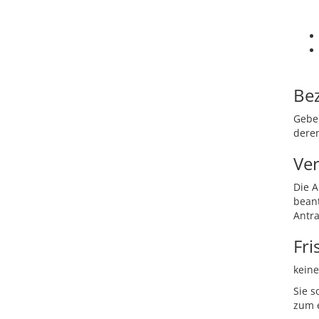
Be
Gebe
dere
Ver
Die 
beant
Antra
Fri
keine
Sie s
zum 