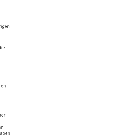
tigen
die
ren
ner
en
gaben