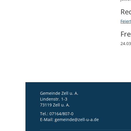
Re
Feier
Fr
24.0
Gemeinde Zell u. A.
Lindenstr. 1-3
73119 Zell u. A.
Tel.:
07164/807-0
E-Mail:
gemeinde@zell-u-a.de