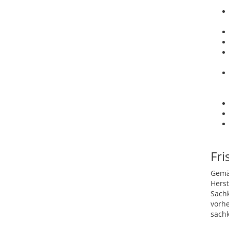
Fri
Gemäß
Hers
Sach
vorh
sachk