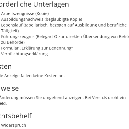
orderliche Unterlagen
Arbeitszeugnisse (Kopie)
Ausbildungsnachweis (beglaubigte Kopie)
Lebenslauf (tabellarisch, bezogen auf Ausbildung und berufliche
Tätigkeit)
Führungszeugnis (Belegart O zur direkten Übersendung von Beh
zu Behörde)
Formular „Erklärung zur Benennung“
Verpflichtungserklärung
sten
ie Anzeige fallen keine Kosten an.
nweise
 Änderung müssen Sie
umgehend an
zeigen.
Bei Verstoß droht ein
eld.
chtsbehelf
Widerspruch