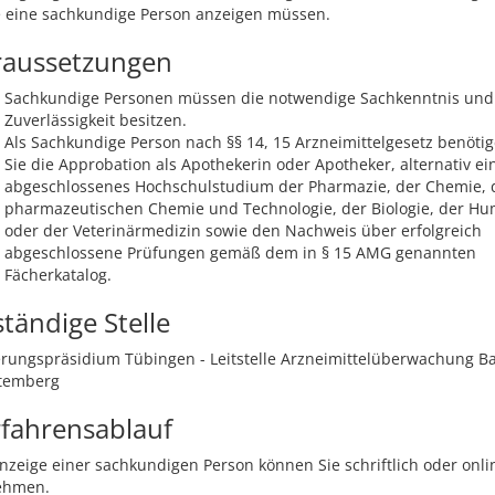
e eine sachkundige Person anzeigen müssen.
raussetzungen
Sachkundige Personen müssen die notwendige Sachkenntnis und
Zuverlässigkeit besitzen.
Als Sachkundige Person nach §§ 14, 15 Arzneimittelgesetz benöti
Sie die Approbation als Apothekerin oder Apotheker, alternativ
ei
abgeschlossenes Hochschulstudium der Pharmazie, der Chemie, 
pharmazeutischen Chemie und Technologie, der Biologie, der H
oder der Veterinärmedizin sowie den Nachweis über erfolgreich
abgeschlossene Prüfungen gemäß dem in § 15 AMG genannten
Fächerkatalog.
tändige Stelle
erungspräsidium Tübingen - Leitstelle Arzneimittelüberwachung B
temberg
fahrensablauf
nzeige einer sachkundigen Person können Sie schriftlich oder onli
ehmen.