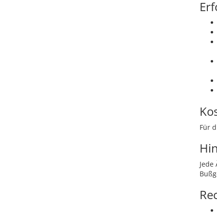
Erf
Ko
Für d
Hi
Jede
Bußg
Re