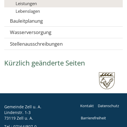
Leistungen
Lebenslagen
Bauleitplanung
Wasserversorgung
Stellenausschreibungen
Kürzlich geänderte Seiten
Kontakt
Datenschutz
Gemeinde Zell u. A.
Lindenstr. 1-3
73119 Zell u. A.
Barrierefreiheit
Tel.:
07164/807-0