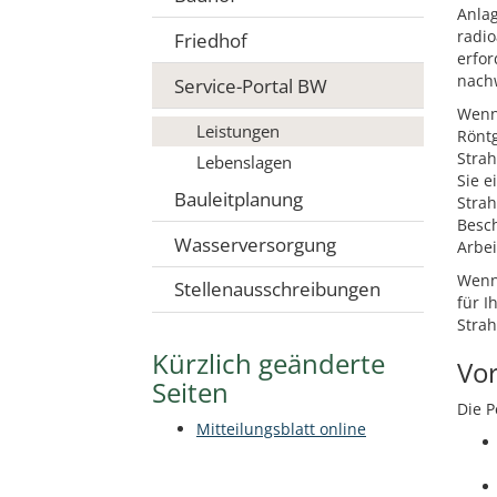
Anla
radio
Friedhof
erfor
nach
Service-Portal BW
Wenn 
Leistungen
Rönt
Strah
Lebenslagen
Sie 
Bauleitplanung
Strah
Besc
Wasserversorgung
Arbei
Wenn 
Stellenausschreibungen
für I
Strah
Kürzlich geänderte
Vo
Seiten
Die P
Mitteilungsblatt online