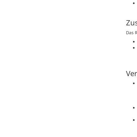
Zus
Das R
Ver