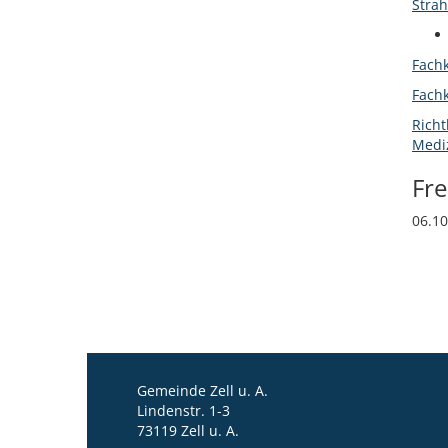
Strah
Fach
Fach
Richt
Medi
Fr
06.1
Gemeinde Zell u. A.
Lindenstr. 1-3
73119 Zell u. A.