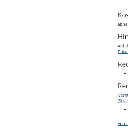
Ko
abhän
Hi
Auf 
Doku
Re
Re
Geset
(Stra
Veror