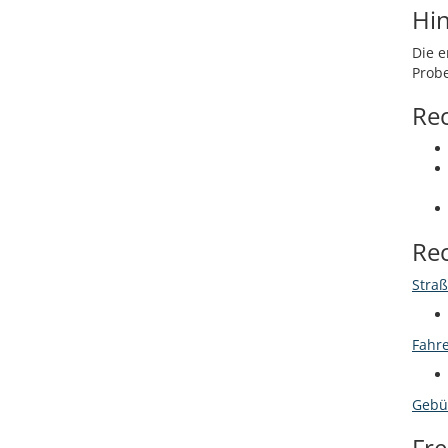
Hi
Die e
Probe
Re
Re
Straß
Fahre
Gebü
Fr