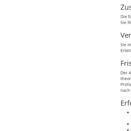
Zus
Die f
Sie I
Ver
Sie m
Ertei
Fri
Der A
theor
Prüfa
nach 
Erf