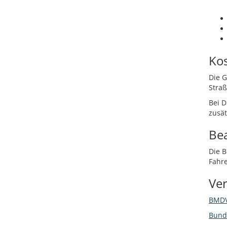
Ko
Die 
Straß
Bei D
zusät
Be
Die B
Fahr
Ver
BMDV:
Bunde