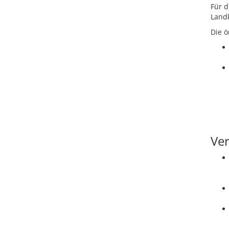
Für d
Landk
Die ö
Ver