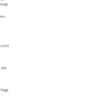
zeugs
ren,
 nicht
 Sie
n
folgt