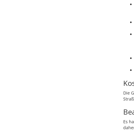
Ko
Die 
Straß
Be
Es h
dahe