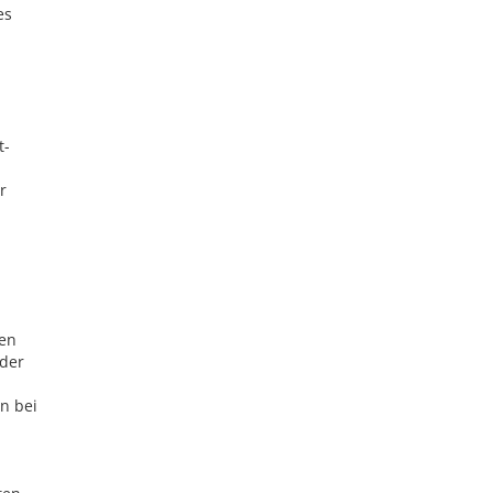
es
t-
r
ten
 der
n bei