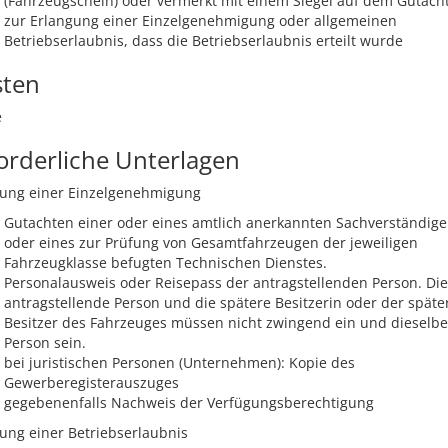
(Fahrzeugschein) oder vermerkt mit einem Siegel auf dem Gutach
zur Erlangung einer Einzelgenehmigung oder allgemeinen
Betriebserlaubnis, dass die Betriebserlaubnis erteilt wurde
sten
e
orderliche Unterlagen
lung einer Einzelgenehmigung
Gutachten einer oder eines amtlich anerkannten Sachverständig
oder eines zur Prüfung von Gesamtfahrzeugen der jeweiligen
Fahrzeugklasse befugten Technischen Dienstes.
Personalausweis oder Reisepass der antragstellenden Person. Die
antragstellende Person und die spätere Besitzerin oder der späte
Besitzer des Fahrzeuges müssen nicht zwingend ein und dieselbe
Person sein.
bei juristischen Personen (Unternehmen): Kopie des
Gewerberegisterauszuges
gegebenenfalls Nachweis der Verfügungsberechtigung
lung einer Betriebserlaubnis