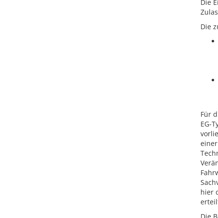
Die E
Zulas
Die z
Für d
EG-Ty
vorli
einer
Techn
Verä
Fahr
Sachv
hier 
ertei
Die B