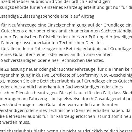
inzelbetriebserlaubnis wird von der örtlich zuständigen
sungsbehörde für ein einzelnes Fahrzeug erteilt und gilt nur für d
uständige Zulassungsbehörde erteilt auf Antrag
für Neufahrzeuge eine Einzelgenehmigung auf der Grundlage ein
Gutachtens einer oder eines amtlich anerkannten Sachverständi
einer Technischen Prüfstelle oder eines zur Prüfung der jeweilige
Fahrzeugklasse anerkannten Technischen Dienstes.
für alle anderen Fahrzeuge eine Betriebserlaubnis auf Grundlage
eines Gutachtens einer oder eines amtlich anerkannten
Sachverständigen oder eines Technischen Dienstes.
ie Zulassung neuer oder gebrauchter Fahrzeuge, für die Ihnen kei
pgenehmigung inklusive Certificate of Conformity (CoC)-Bescheini
egt, müssen Sie eine Betriebserlaubnis auf Grundlage eines Gutac
 oder eines amtlich anerkannten Sachverständigen oder eines
ischen Dienstes beantragen. Dies gilt auch für den Fall, dass Sie 
nderungen am Fahrzeug – beispielsweise durch Gasanlageneinbau
werksänderungen – ein Gutachten vom amtlich anerkannten
erständigen oder eines Technischen Dienstes erhalten haben, da
die Betriebserlaubnis für Ihr Fahrzeug erloschen ist und somit neu
lt werden muss.
etriebserlaubnis bleibt, wenn sie nicht ausdrücklich zeitlich begre