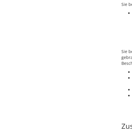
Sie b
Sie b
gebr
Besch
Zus