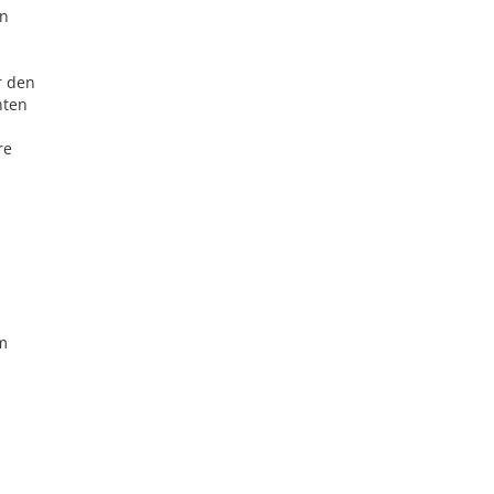
en
r den
nten
re
m