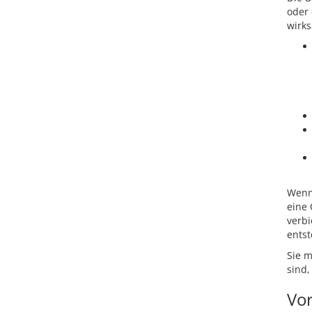
oder 
wirks
Wenn 
eine
verbi
ents
Sie m
sind,
Vo