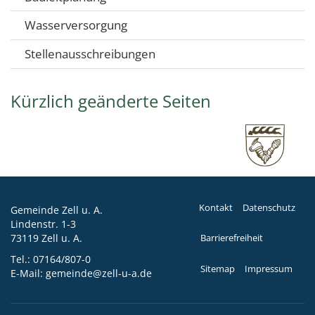
Wasserversorgung
Stellenausschreibungen
Kürzlich geänderte Seiten
Kontakt
Datenschutz
Gemeinde Zell u. A.
Lindenstr. 1-3
73119 Zell u. A.
Barrierefreiheit
Tel.:
07164/807-0
Sitemap
Impressum
E-Mail:
gemeinde@zell-u-a.de