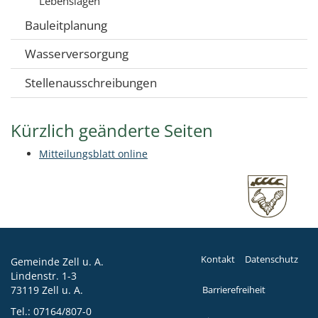
Lebenslagen
Bauleitplanung
Wasserversorgung
Stellenausschreibungen
Kürzlich geänderte Seiten
Mitteilungsblatt online
Kontakt
Datenschutz
Gemeinde Zell u. A.
Lindenstr. 1-3
73119 Zell u. A.
Barrierefreiheit
Tel.:
07164/807-0