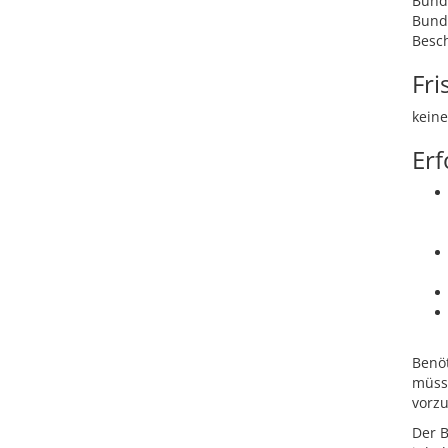
Bunde
Bund
Besch
Fri
keine
Erf
Benöt
müsse
vorzu
Der B