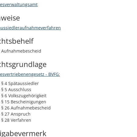
esverwaltungsamt
nweise
aussiedleraufnahmeverfahren
chtsbehelf
e Aufnahmebescheid
chtsgrundlage
esvertriebenengesetz - BVFG:
§ 4 Spätaussiedler
§ 5 Ausschluss
§ 6 Volkszugehörigkeit
§ 15 Bescheinigungen
§ 26 Aufnahmebescheid
§ 27 Anspruch
§ 28 Verfahren
eigabevermerk