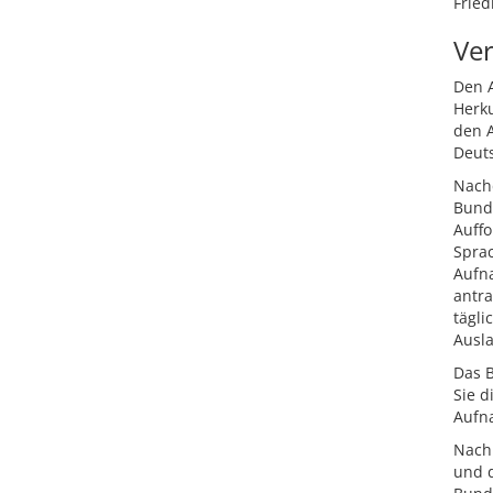
Fried
Ver
Den 
Herk
den A
Deuts
Nachd
Bund
Auff
Sprac
Aufna
antr
tägli
Ausl
Das 
Sie d
Aufna
Nach 
und d