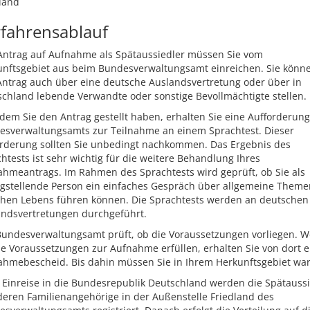
land
fahrensablauf
Antrag auf Aufnahme als Spätaussiedler müssen Sie vom
unftsgebiet aus beim Bundesverwaltungsamt einreichen. Sie könn
ntrag auch über eine deutsche Auslandsvertretung oder über in
chland lebende Verwandte oder sonstige Bevollmächtigte stellen.
em Sie den Antrag gestellt haben, erhalten Sie eine Aufforderung
esverwaltungsamts zur Teilnahme an einem Sprachtest. Dieser
orderung sollten Sie unbedingt nachkommen. Das Ergebnis des
htests ist sehr wichtig für die weitere Behandlung Ihres
hmeantrags. Im Rahmen des Sprachtests wird geprüft, ob Sie als
agstellende Person ein einfaches Gespräch über allgemeine Theme
chen Lebens führen können. Die Sprachtests werden an deutschen
andsvertretungen durchgeführt.
Bundesverwaltungsamt prüft, ob die Voraussetzungen vorliegen. 
ie Voraussetzungen zur Aufnahme erfüllen, erhalten Sie von dort 
hmebescheid. Bis dahin müssen Sie in Ihrem Herkunftsgebiet war
Einreise in die Bundesrepublik Deutschland werden die Spätaussi
eren Familienangehörige in der Außenstelle Friedland des