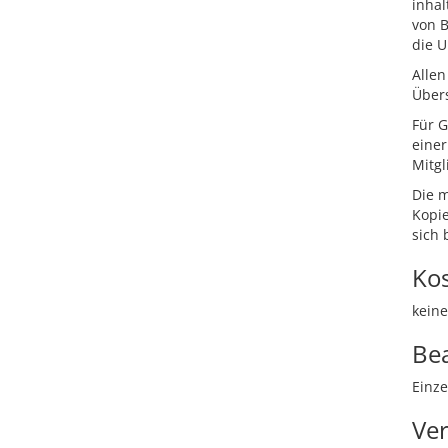
inhal
von 
die U
Allen
Übers
Für G
einer
Mitgl
Die m
Kopie
sich 
Ko
keine
Be
Einze
Ver