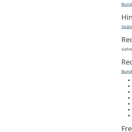
Bund
Hi
Spät
Re
sieh
Re
Bund
Fr