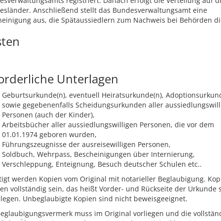
sverwaltungsamts registriert. Danach erfolgt die Verteilung auf d
esländer. Anschließend stellt das Bundesverwaltungsamt eine
einigung aus, die Spätaussiedlern zum Nachweis bei Behörden di
sten
orderliche Unterlagen
Geburtsurkunde(n), eventuell Heiratsurkunde(n), Adoptionsurkun
sowie gegebenenfalls Scheidungsurkunden aller aussiedlungswill
Personen (auch der Kinder),
Arbeitsbücher aller aussiedlungswilligen Personen, die vor dem
01.01.1974 geboren wurden,
Führungszeugnisse der ausreisewilligen Personen,
Soldbuch, Wehrpass, Bescheinigungen über Internierung,
Verschleppung, Enteignung, Besuch deutscher Schulen etc..
igt werden Kopien vom Original mit notarieller Beglaubigung. Kop
n vollständig sein, das heißt Vorder- und Rückseite der Urkunde 
legen. Unbeglaubigte Kopien sind nicht beweisgeeignet.
eglaubigungsvermerk muss im Original vorliegen und die vollstän