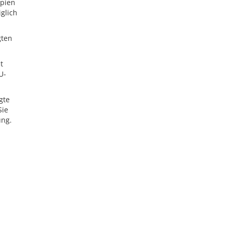
opien
glich
gten
t
U-
gte
Sie
ung.