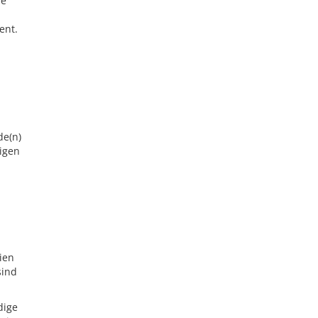
ie
ent.
de(n)
igen
ien
sind
dige