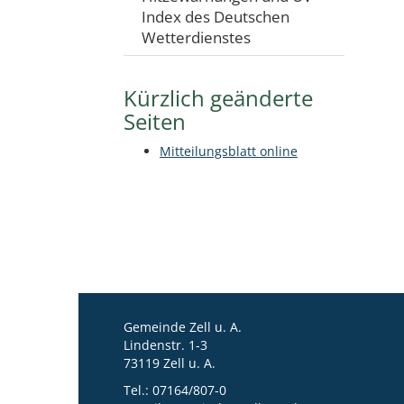
Index des Deutschen
Wetterdienstes
Kürzlich geänderte
Seiten
Mitteilungsblatt online
Gemeinde Zell u. A.
Lindenstr. 1-3
73119 Zell u. A.
Tel.:
07164/807-0