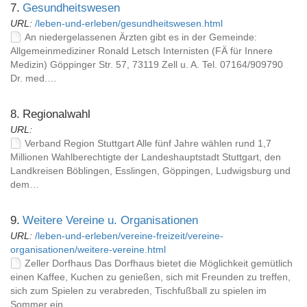
7.
Gesundheitswesen
URL:
/leben-und-erleben/gesundheitswesen.html
An niedergelassenen Ärzten gibt es in der Gemeinde:
Allgemeinmediziner Ronald Letsch Internisten (FÄ für Innere
Medizin) Göppinger Str. 57, 73119 Zell u. A. Tel. 07164/909790
Dr. med.…
8.
Regionalwahl
URL:
Verband Region Stuttgart Alle fünf Jahre wählen rund 1,7
Millionen Wahlberechtigte der Landeshauptstadt Stuttgart, den
Landkreisen Böblingen, Esslingen, Göppingen, Ludwigsburg und
dem…
9.
Weitere Vereine u. Organisationen
URL:
/leben-und-erleben/vereine-freizeit/vereine-
organisationen/weitere-vereine.html
Zeller Dorfhaus Das Dorfhaus bietet die Möglichkeit gemütlich
einen Kaffee, Kuchen zu genießen, sich mit Freunden zu treffen,
sich zum Spielen zu verabreden, Tischfußball zu spielen im
Sommer ein…